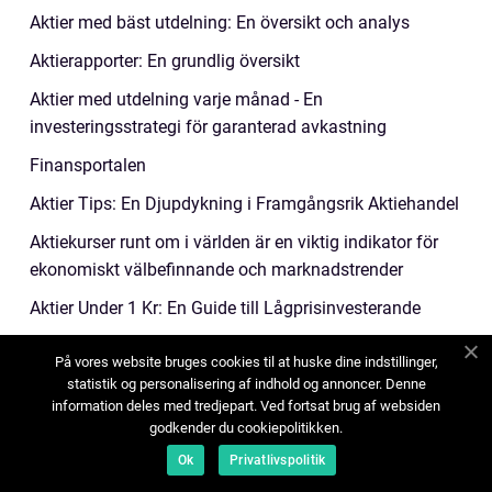
Aktier med bäst utdelning: En översikt och analys
Aktierapporter: En grundlig översikt
Aktier med utdelning varje månad - En
investeringsstrategi för garanterad avkastning
Finansportalen
Aktier Tips: En Djupdykning i Framgångsrik Aktiehandel
Aktiekurser runt om i världen är en viktig indikator för
ekonomiskt välbefinnande och marknadstrender
Aktier Under 1 Kr: En Guide till Lågprisinvesterande
Aktiekurser på Finansportalen: En djupgående analys
På vores website bruges cookies til at huske dine indstillinger,
ÅF aktie: En övergripande, grundlig översikt och
statistik og personalisering af indhold og annoncer. Denne
information deles med tredjepart. Ved fortsat brug af websiden
presentation
godkender du cookiepolitikken.
Aktiekurser Avanza - En Översikt över Avanzas
Ok
Privatlivspolitik
Aktiekurser