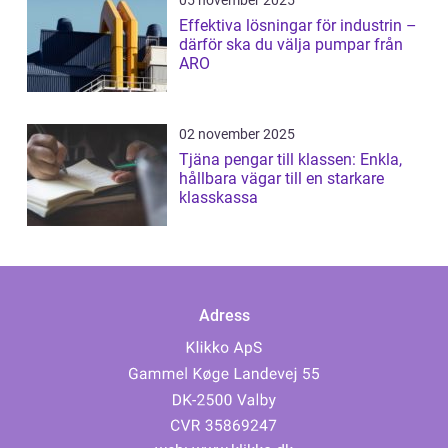
Effektiva lösningar för industrin –
därför ska du välja pumpar från
ARO
02 november 2025
Tjäna pengar till klassen: Enkla,
hållbara vägar till en starkare
klasskassa
Adress