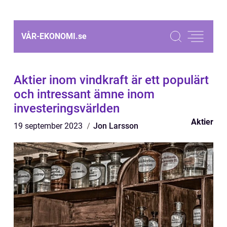
VÅR-EKONOMI.
se
Aktier inom vindkraft är ett populärt
och intressant ämne inom
investeringsvärlden
Aktier
19 september 2023
Jon Larsson