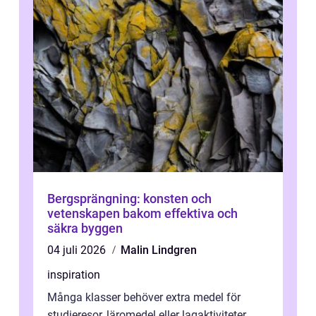
Bergsprängning: konsten och
vetenskapen bakom effektiva och
säkra byggen
04 juli 2026
Malin Lindgren
inspiration
Många klasser behöver extra medel för
studieresor, läromedel eller lagaktiviteter.