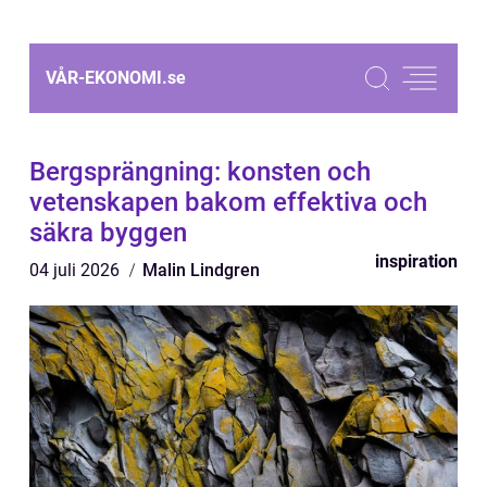
VÅR-EKONOMI.
se
Bergsprängning: konsten och
vetenskapen bakom effektiva och
säkra byggen
inspiration
04 juli 2026
Malin Lindgren