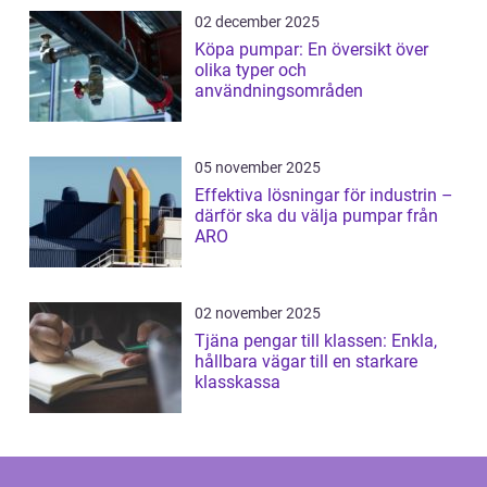
02 december 2025
Köpa pumpar: En översikt över
olika typer och
användningsområden
05 november 2025
Effektiva lösningar för industrin –
därför ska du välja pumpar från
ARO
02 november 2025
Tjäna pengar till klassen: Enkla,
hållbara vägar till en starkare
klasskassa