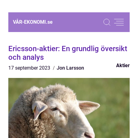
VÅR-EKONOMI.
se
Ericsson-aktier: En grundlig översikt
och analys
Aktier
17 september 2023
Jon Larsson