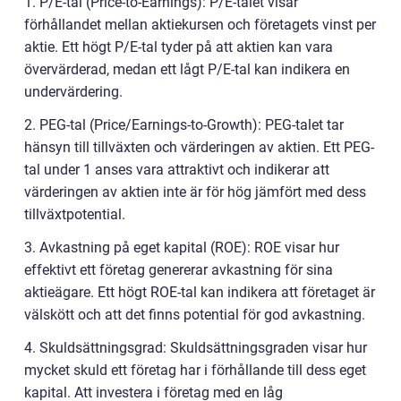
1. P/E-tal (Price-to-Earnings): P/E-talet visar
förhållandet mellan aktiekursen och företagets vinst per
aktie. Ett högt P/E-tal tyder på att aktien kan vara
övervärderad, medan ett lågt P/E-tal kan indikera en
undervärdering.
2. PEG-tal (Price/Earnings-to-Growth): PEG-talet tar
hänsyn till tillväxten och värderingen av aktien. Ett PEG-
tal under 1 anses vara attraktivt och indikerar att
värderingen av aktien inte är för hög jämfört med dess
tillväxtpotential.
3. Avkastning på eget kapital (ROE): ROE visar hur
effektivt ett företag genererar avkastning för sina
aktieägare. Ett högt ROE-tal kan indikera att företaget är
välskött och att det finns potential för god avkastning.
4. Skuldsättningsgrad: Skuldsättningsgraden visar hur
mycket skuld ett företag har i förhållande till dess eget
kapital. Att investera i företag med en låg