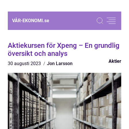
VÅR-EKONOMI.
se
Aktiekursen för Xpeng – En grundlig
översikt och analys
Aktier
30 augusti 2023
Jon Larsson