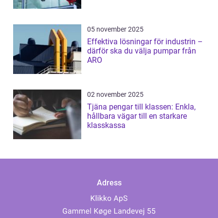
05 november 2025
Effektiva lösningar för industrin –
därför ska du välja pumpar från
ARO
02 november 2025
Tjäna pengar till klassen: Enkla,
hållbara vägar till en starkare
klasskassa
Adress