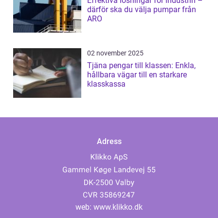
Effektiva lösningar för industrin –
därför ska du välja pumpar från
ARO
02 november 2025
Tjäna pengar till klassen: Enkla,
hållbara vägar till en starkare
klasskassa
Adress
web:
www.klikko.dk