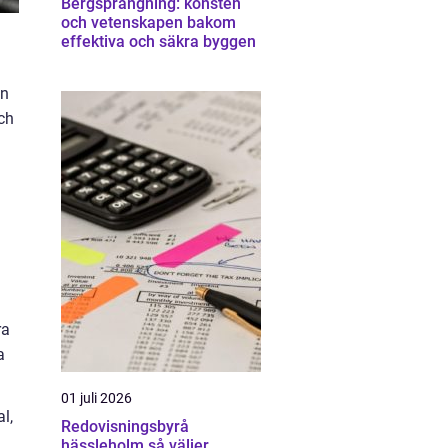
Bergsprängning: konsten
och vetenskapen bakom
effektiva och säkra byggen
in
och
ra
a
01 juli 2026
l,
Redovisningsbyrå
hässleholm så väljer