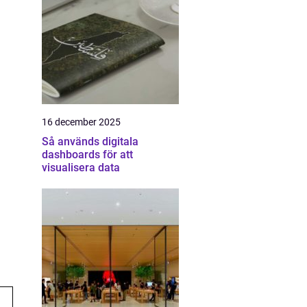
16 december 2025
Så används digitala
dashboards för att
visualisera data