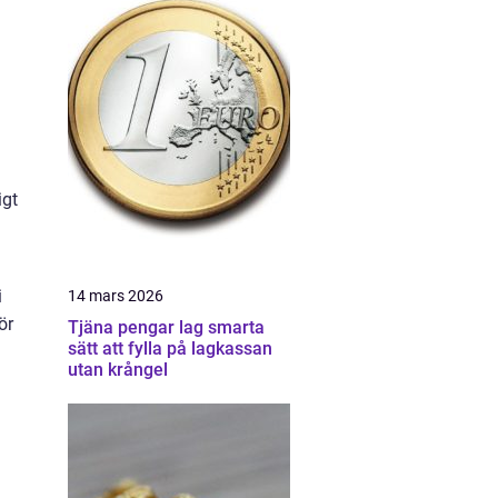
igt
i
14 mars 2026
ör
Tjäna pengar lag smarta
sätt att fylla på lagkassan
utan krångel