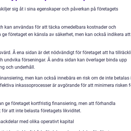
skiljer sig åt i sina egenskaper och påverkan på företagets
och kan användas för att täcka omedelbara kostnader och
n ge företaget en känsla av säkerhet, men kan också indikera att
ärd. Å ena sidan är det nödvändigt för företaget att ha tillräckl
ch undvika förseningar. Å andra sidan kan överlager binda upp
ing och underhåll.
 finansiering, men kan också innebära en risk om de inte betalas 
effektiva inkassoprocesser är avgörande för att minimera risken f
n ge företaget kortfristig finansiering, men att förhandla
för att inte belasta företagets likviditet.
ackdelar med olika operativt kapital