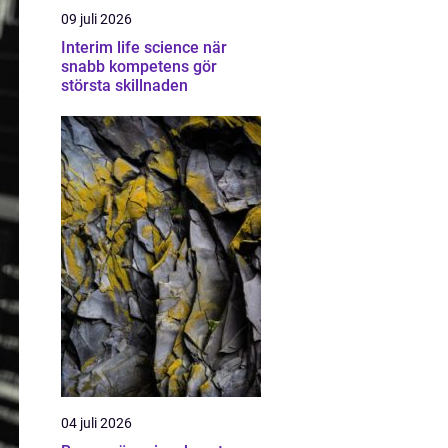
09 juli 2026
Interim life science när
snabb kompetens gör
största skillnaden
04 juli 2026