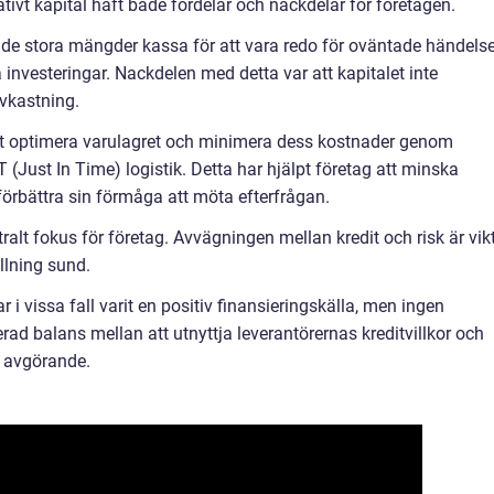
rativt kapital haft både fördelar och nackdelar för företagen.
hade stora mängder kassa för att vara redo för oväntade händelse
investeringar. Nackdelen med detta var att kapitalet inte
vkastning.
att optimera varulagret och minimera dess kostnader genom
Just In Time) logistik. Detta har hjälpt företag att minska
förbättra sin förmåga att möta efterfrågan.
ntralt fokus för företag. Avvägningen mellan kredit och risk är vik
ällning sund.
r i vissa fall varit en positiv finansieringskälla, men ingen
rad balans mellan att utnyttja leverantörernas kreditvillkor och
r avgörande.