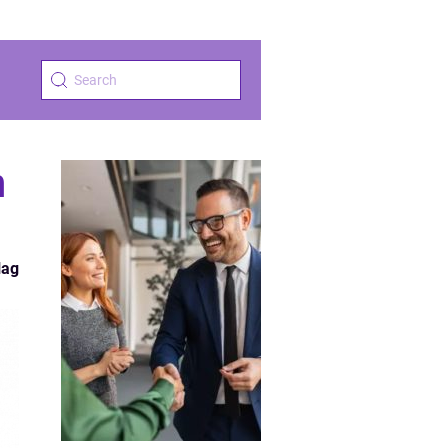
n
lag