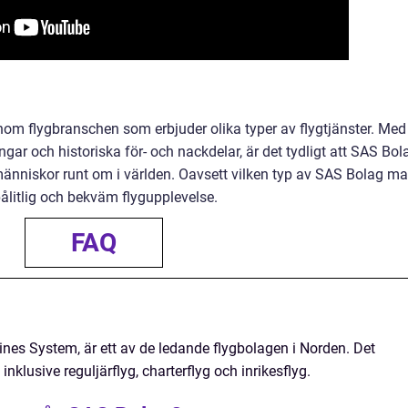
nom flygbranschen som erbjuder olika typer av flygtjänster. Med
ar och historiska för- och nackdelar, är det tydligt att SAS Bol
ta människor runt om i världen. Oavsett vilken typ av SAS Bolag m
pålitlig och bekväm flygupplevelse.
FAQ
ines System, är ett av de ledande flygbolagen i Norden. Det
 inklusive reguljärflyg, charterflyg och inrikesflyg.