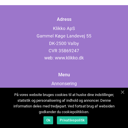
Adress
web:
www.klikko.dk
Menu
Annonsering
Om oss
På vores website bruges cookies til at huske dine indstillinger,
Cookies
statistik og personalisering af indhold og annoncer. Denne
information deles med tredjepart. Ved fortsat brug af websiden
Kontakta oss
godkender du cookiepolitikken.
Sitemap
Ok
Privatlivspolitik