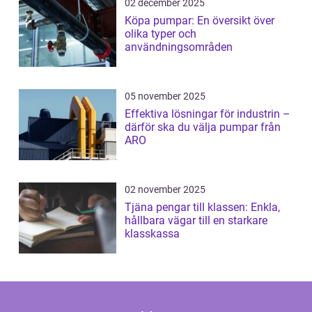
02 december 2025
Köpa pumpar: En översikt över
olika typer och
användningsområden
05 november 2025
Effektiva lösningar för industrin –
därför ska du välja pumpar från
ARO
02 november 2025
Tjäna pengar till klassen: Enkla,
hållbara vägar till en starkare
klasskassa