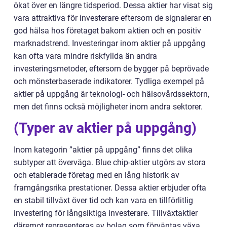
ökat över en längre tidsperiod. Dessa aktier har visat sig
vara attraktiva för investerare eftersom de signalerar en
god hälsa hos företaget bakom aktien och en positiv
marknadstrend. Investeringar inom aktier på uppgång
kan ofta vara mindre riskfyllda än andra
investeringsmetoder, eftersom de bygger på beprövade
och mönsterbaserade indikatorer. Tydliga exempel på
aktier på uppgång är teknologi- och hälsovårdssektorn,
men det finns också möjligheter inom andra sektorer.
(Typer av aktier på uppgång)
Inom kategorin ”aktier på uppgång” finns det olika
subtyper att överväga. Blue chip-aktier utgörs av stora
och etablerade företag med en lång historik av
framgångsrika prestationer. Dessa aktier erbjuder ofta
en stabil tillväxt över tid och kan vara en tillförlitlig
investering för långsiktiga investerare. Tillväxtaktier
däremot representeras av bolag som förväntas växa