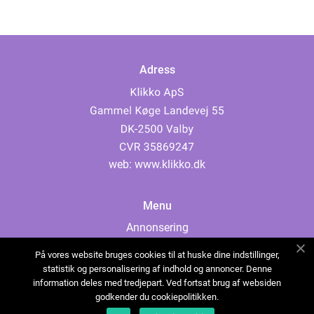
Adress
web:
www.klikko.dk
Menu
Annonsering
Om oss
På vores website bruges cookies til at huske dine indstillinger,
Cookies
statistik og personalisering af indhold og annoncer. Denne
information deles med tredjepart. Ved fortsat brug af websiden
Kontakta oss
godkender du cookiepolitikken.
Sitemap