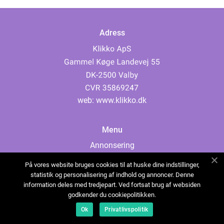
Adress
web:
www.klikko.dk
Menu
Annonsering
Om oss
På vores website bruges cookies til at huske dine indstillinger,
Cookies
statistik og personalisering af indhold og annoncer. Denne
information deles med tredjepart. Ved fortsat brug af websiden
Kontakta oss
godkender du cookiepolitikken.
Sitemap
Ok
Privatlivspolitik